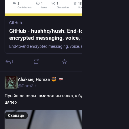
GitHub
GitHub - hushhq/hush: End-to-end
encrypted messaging, voice, and video.
Entry point that orchestrates every public
End-to-end encrypted messaging, voice, and video. Entry point that orchestrates every public component. - hushhq/hush
component.
1
Aliaksiej Homza
May 8
*
@GomZik
Прыйшла вэры шмооол чыталка, я буду чытаць рознае 
цяпер
Схаваць