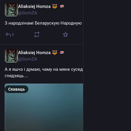
Aliaksiej Homza
Mar 25
@GomZik
З народзінамі Беларускую Народную Рэспубліку і мяне
3
Aliaksiej Homza
Mar 12
@GomZik
А я яшчэ і думаю, чаму на мяне суседзі неяк дзіўна 
глядзяць....
Схаваць