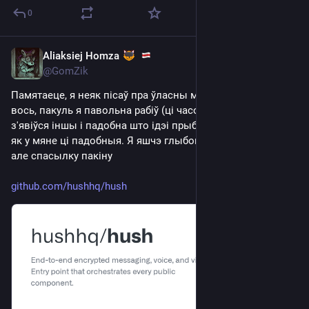
0
Aliaksiej Homza
May 27
@GomZik
Памятаеце, я неяк пісаў пра ўласны мэсэнджэр? Дык 
вось, пакуль я павольна рабіў (ці часова не рабіў) свой, 
з'явіўся іншы і падобна што ідэі прыблізна тыя ж самыя 
як у мяне ці падобныя. Я яшчэ глыбока яго не даследваў, 
але спасылку пакіну
github.com/hushhq/hush