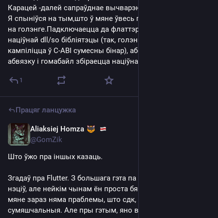
Карацей -далей сапраўднае вычварэнства. 
Я спыніўся на тым,што ў мяне ўвесь пратакол зроблены 
на голэнге.Падключаецца да флаттэра або ў выглядзе 
націўнай dll/so бібліятэцы (так, голэнг мае магчымасць 
кампіліцца ў C-ABI сумесны бінар), або праз спецыяльную 
абвязку і гомабайл збіраецца націўная ліба для мабілак
1
Працяг ланцужка
Aliaksiej Homza
Jul 17, 2025
@GomZik
Што ўжо пра іншых казаць.
Згадаў пра Flutter. З большага гэта па факце той жа рэакт 
нэціў, але нейкім чынам ён проста бярэ і працуе. Тыпу, у 
мяне зараз няма праблемы, што сдк, і джава не 
сумяшчальныя. Але пры гэтым, яно выглядае і 