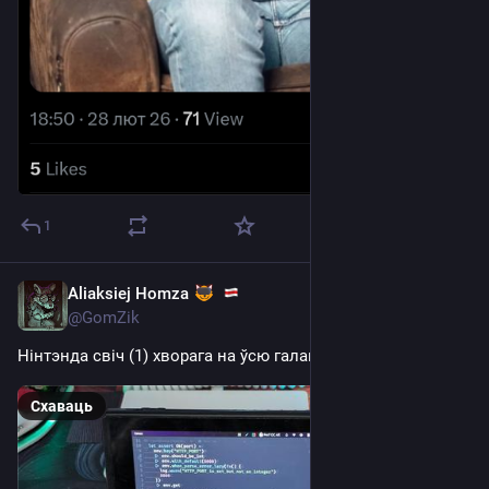
1
Aliaksiej Homza
Feb 4
@GomZik
Нінтэнда свіч (1) хворага на ўсю галаву праграміста.
Схаваць