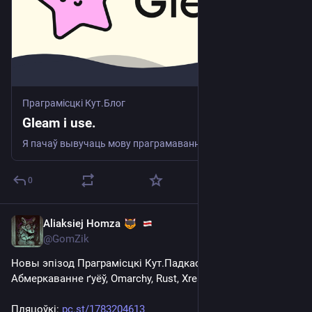
Праграмісцкі Кут.Блог
Gleam і use.
Я пачаў вывучаць мову праграмавання Gleam. Гэта функцыянальная мова, якая можа быць скампілявана пад дзве платформы — BEAM (Гэта, калі ведаеце, як erlang, elixir), або JavaScript (уласна мне здаецца што ў першую чаргу ў мэтах запускацца ў браўзары, але, тэхнічна, любы рухавік падыдзе). Але цяпер…
0
Aliaksiej Homza
Oct 15, 2025
@GomZik
Новы эпізод Праграмісцкі Кут.Падкаст: 05 - 
Абмеркаванне ґуёў, Omarchy, Rust, Xreal і падборка тулоў
Пляцоўкі: 
pc.st/1783204613