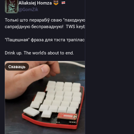
Aliaksiej Homza
Aug 20, 2025
@GomZik
Толькі што перарабіў сваю "паходную" клавіятуру ў 
сапраўдную бесправадную!  TWS keyboard. Гучыць!
"Пацешная" фраза для тэста трапілася:
Drink up. The world's about to end.
Схаваць