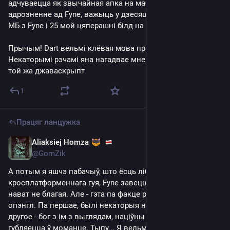
адчуваецца як звычайная апка на мабілцы, ды і ў 
адрозненне ад Fyne, важыць у дзесяць разоў менш. 120+ 
МБ з Fyne і 25 мой цяперашні білд на flutter.
Прычым! Dart вельмі клёвая мова праграмавання! 
Некаторымі рэчамі яна нагадвае мне голэнг, некаторымі 
той жа джаваскрыпт
1
Працяг ланцужка
Aliaksiej Homza
Jul 17, 2025
@GomZik
А потым я яшчэ пабачыў, што ёсць ліба для 
кросплатформеннага гуя, Fyne завецца. І агулам яна 
нават не благая. Але - гэта па факце рэндэрынг праз 
опэнгл. Па першае, былі некаторыя недасканаласці, а па 
другое - бог з ім з выглядам, націўны экспірыенс 
губляецца ў моманце. Тыпу... Я вельмі прызвычаіўся 