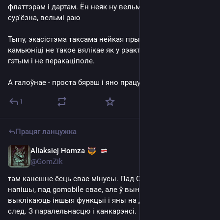
флаттэрам і дартам. Ён неяк ну вельмі клёва адчуваецца, 
сур'ёзна, вельмі раю
Тыпу, экасістэма таксама нейкая прысутнічая. Можа 
камьюніці не такое вялікае як у рэакт нэйціва, але пры 
гэтым і не перакаціполе.
А галоўнае - проста бярэш і яно працуе :)
1
Працяг ланцужка
Aliaksiej Homza
Jul 17, 2025
@GomZik
там канешне ёсць свае мінусы. Пад C-ABI свае функцыі 
напішы, пад gomobile свае, але ў выніку яны проста 
выклікаюць іншыя функцыі і яны на дзіва працуюць як 
след. З паралельнасцю і канкарэнсі.