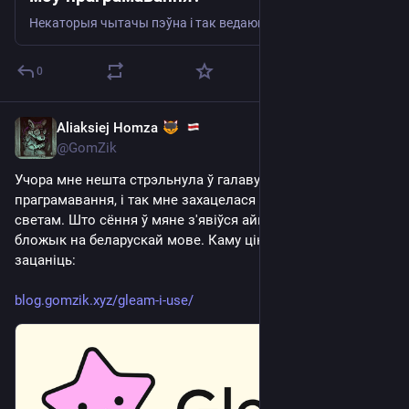
Некаторыя чытачы пэўна і так ведаюць, што я працую большую частку часу з такімі мовамі праграмавання, як Python і Go. А гэты радок існуе выключна, каб расказаць пра гэта астатнім :) Аднак першы пост у гэтым блогу адразу прысвечаны Gleam, функцыянальнай мове праграмавання. Дакладней будзе…
0
Aliaksiej Homza
Dec 19, 2025
@GomZik
Учора мне нешта стрэльнула ў галаву на тэму 
праграмавання, і так мне захацелася гэтым падзяліцца са 
светам. Што сёння ў мяне з'явіўся айцішны тэкставы 
бложык на беларускай мове. Каму цікава - прашу 
зацаніць:
blog.gomzik.xyz/gleam-i-use/