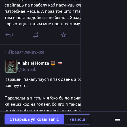
свайпаць па прабелу каб пасунуць курсор у тэксце ў 
патрэбнае месца. А праз тое што гэта не націўныя інпуты, 
там нічога падобнага не было... Зразумеў, што 
карыстацца гэтым мне нават самаму не вельмі
1
Працяг ланцужка
Aliaksiej Homza
Jul 17, 2025
@GomZik
Карацей, пакалупаўся я так дзень з рэакт нэцівам, і 
закінуў яго.
Паралельна з гэтым я ўжо было пачаў імплеменціць 
кліенцкі код на голэнг, бо яго я таксама добра ведаю, у 
яго ўсё добра з канкарэнсі і паралельнасцю, ёй 
карыстацца вельмі зручна. Таксама ў стандартнай 
Стварыць уліковы запіс
Увайсці
бібліятэцы прысутнічае проста ўсё, увогуле ўсё што 