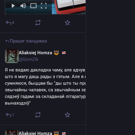
4
Працяг ланцужка
Aliaksiej Homza
Jul 17, 2025
@GomZik
Я не ведаю дакладна чаму, але адчуваю што гэта важна і 
што я магу даць рады з гэтым. Але я яшчэ заўжды ў сабе 
сумняюся, быццам бы "ды што ты пра сябе думаеш, ты ж 
звычайны чалавек, са звычайным звычкамі, ты не 
сядзеў гадамі за складанай літаратурай, нічога не 
вынаходзіў"
1
Aliaksiej Homza
Jul 17, 2025