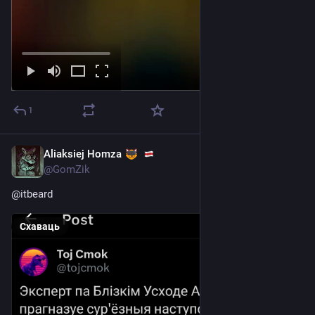
1
Aliaksiej Homza
Feb 28
@GomZik
@
itbeard
Схаваць