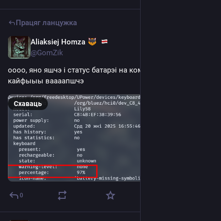
Працяг ланцужка
Aliaksiej Homza
Aug 20, 2025
@GomZik
оооо, яно яшчэ і статус батарэі на комп перадае, 
кайфыыы ваааапшчэ
Схаваць
0