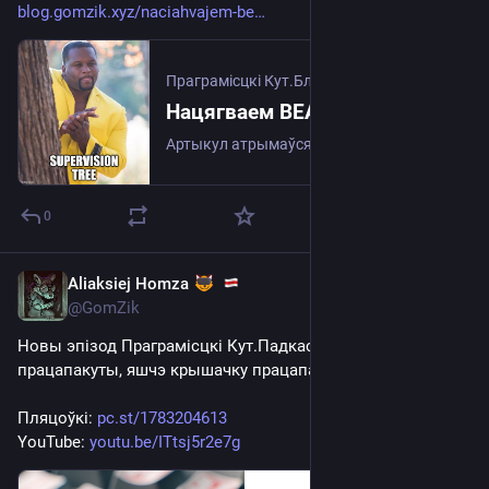
blog.gomzik.xyz/naciahvajem-be
Праграмісцкі Кут.Блог
Нацягваем BEAM Supervision tree сабе на галаву
Артыкул атрымаўся нашмат больш доўгім, чым я разлічваў, таму вось вам змест: Я ніколі не сутыкаўся з Erlang і іншымі BEAM мовамі праграмавання ў прадакшэне. Але так выйшла, што мова праграмавання, якой я захапляюся апошні час, Gleam, акурат BEAM мова праграмавання. Апусцім пакуль той факт, што…
0
Aliaksiej Homza
Dec 30, 2025
@GomZik
Новы эпізод Праграмісцкі Кут.Падкаст: 06 - працапакуты, 
працапакуты, яшчэ крышачку працапакут і скрам
Пляцоўкі: 
pc.st/1783204613
YouTube: 
youtu.be/ITtsj5r2e7g