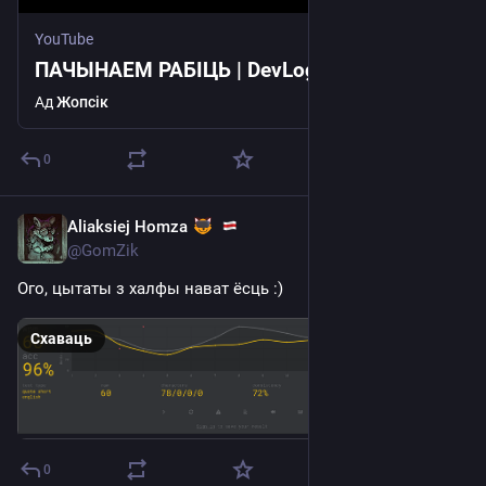
YouTube
ПАЧЫНАЕМ РАБІЦЬ | DevLog #0
Ад
Жопсік
0
Aliaksiej Homza
Aug 21, 2025
@GomZik
Ого, цытаты з халфы нават ёсць :)
Схаваць
0