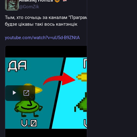
Aliaksiej Homza
Sep 18, 2025
@GomZik
Тым, хто сочыць за каналам "Праграмісцкі кут" магчыма 
будзе цікавы такі вось кантэнцік
youtube.com/watch?v=uU5d-B9ZNtA