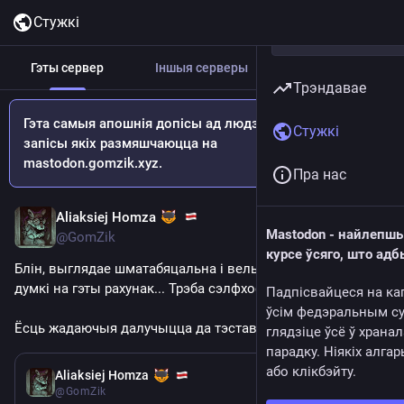
Стужкі
Гэты сервер
Іншыя серверы
Усе
Трэндавае
Гэта самыя апошнія допісы ад людзей, уліковыя
Стужкі
запісы якіх размяшчаюцца на
mastodon.gomzik.xyz.
Пра нас
Aliaksiej Homza
May 28
Mastodon - найлепшы
@GomZik
курсе ўсяго, што адб
Блін, выглядае шматабяцальна і вельмі падобна на мае 
думкі на гэты рахунак... Трэба сэлфхосціць карацей!
Падпісвайцеся на ка
ўсім федэральным су
Ёсць жадаючыя далучыцца да тэставання?
глядзіце ўсё ў храна
парадку. Ніякіх алга
або клікбэйту.
May 27
Aliaksiej Homza
@GomZik