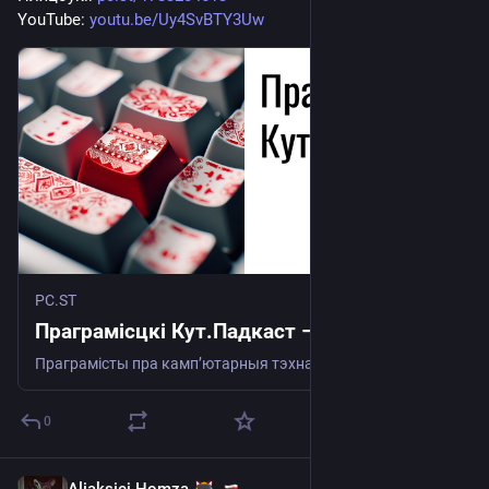
YouTube: 
youtu.be/Uy4SvBTY3Uw
PC.ST
Праграмісцкі Кут.Падкаст – PC.ST
Праграмісты пра камп’ютарныя тэхналогіі
0