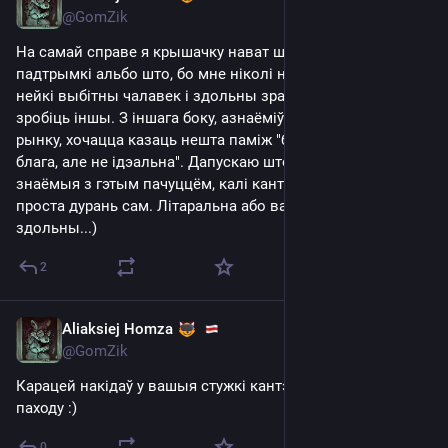
@GomZik
На самай справе я крышачку нават шукаю альбо 
падтрымкі альбо што, бо мне ніколі не здавалася, што я 
нейкі выбітны чалавек і здольны зрабіць нешта, што не 
зробіць іншы. З іншага боку, азнаёміўшыся з існуючым на 
рынку, хочацца казаць нешта паміж "бяздарнасць" і "не 
блага, але не ідэальна". Дапускаю што людзі проста не 
знаёмыя з гэтым пачуццём, калі кантралюецца ўсё, або я 
проста дурань сам. Літаральна або вар'ят або ну на нешта 
здольны...)
2
Aliaksiej Homza
Jul 17, 2025
@GomZik
Карацей накідаў у вашыя стужкі кантэнту на тыдзень 
паходу :)
0