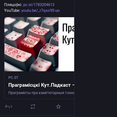
Пляцоўкі: 
pc.st/1783204613
YouTube: 
youtu.be/_r7qso9S-uo
PC.ST
Праграмісцкі Кут.Падкаст – PC.ST
Праграмісты пра камп’ютарныя тэхналогіі
0