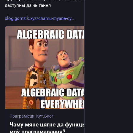
даступны да чытання
blog.gomzik.xyz/chamu-myane-cy
Праграмісцкі Кут.Блог
Чаму мяне цягне да функцыянальных
моў праграмавання?