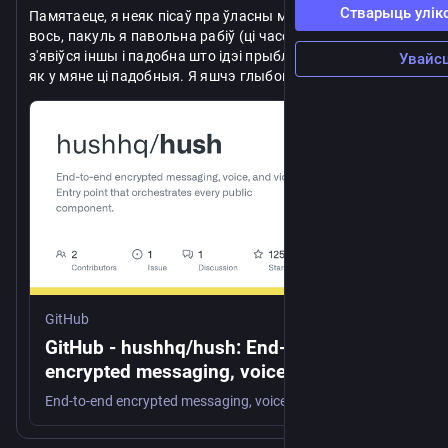
Стварыць улік
Памятаеце, я неяк пісаў пра ўласны мэсэнджэр? Дык 
вось, пакуль я павольна рабіў (ці часова не рабіў) свой, 
з'явіўся іншы і падобна што ідэі прыблізна тыя ж самыя 
Увайсц
як у мяне ці падобныя. Я яшчэ глыбока яго не 
даследваў, але спасылку пакіну
https://
github.com/hushhq/hush
GitHub
GitHub - hushhq/hush: End-to-end
encrypted messaging, voice, and video.
Entry point that orchestrates every public
End-to-end encrypted messaging, voice, and video. Entry point that orchestrates every public component. - hushhq/hush
component.