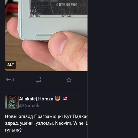
ALT
1
Aliaksiej Homza
Apr 8
@GomZik
Новы эпізод Праграмісцкі Кут.Падкаст: 07 -  Топ анімэ 
здрад, уцечкі, узломы, Neovim, Wine, Linus, Linux, крыху 
гульняў