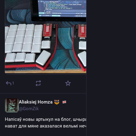
1
Aliaksiej Homza
Jan 19
@GomZik
Напісаў новы артыкул на блог, шчыра кажучы, развязка 
нават для мяне аказалася вельмі нечаканай