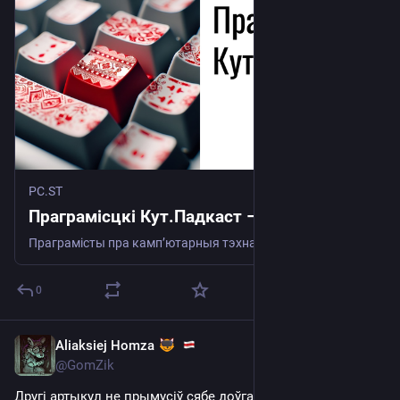
PC.ST
Праграмісцкі Кут.Падкаст – PC.ST
Праграмісты пра камп’ютарныя тэхналогіі
0
Aliaksiej Homza
Dec 22, 2025
@GomZik
Другі артыкул не прымусіў сябе доўга чакаць і ўжо 