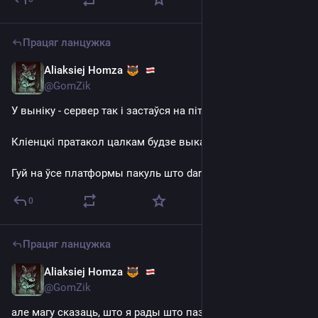
Працяг ланцужка
Aliaksiej Homza
Jul 17, 2025
@GomZik
У выніку - сервер так і застаўся на пітоне
Кліенцкі пратакол цалкам будзе выкананы на голэнге
Гуй на ўсе платформы пакуль што dart\flutter
0
Працяг ланцужка
Aliaksiej Homza
Jul 17, 2025
@GomZik
але магу сказаць, што я рады што пазнаёміўся з 