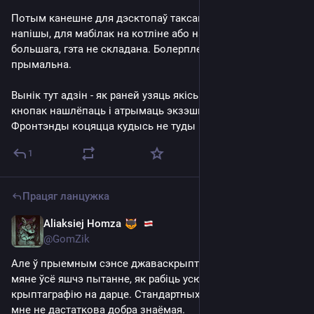
Потым канешне для дэсктопаў таксама враппер на дарце 
напішы, для мабілак на котліне або на свіфце, але з 
большага, гэта не складана. Болерплейт, так, але 
прымальна.
Вынік тут адзін - як раней узяць якісь дэлфі, на форму 
кнопак нашлёпаць і атрымаць экзэшнік ужо нельга. 
Фронтэнды коцяцца кудысь не туды :)
1
Працяг ланцужка
Aliaksiej Homza
Jul 17, 2025
@GomZik
Але ў прыемным сэнсе джаваскрыпт.Але вось бяда.У 
мяне ўсё яшчэ пытанне, як рабіць усю гэтую складаную 
крыптаграфію на дарце. Стандартных ліб няма,экасістэма 
мне не дастаткова добра знаёмая.